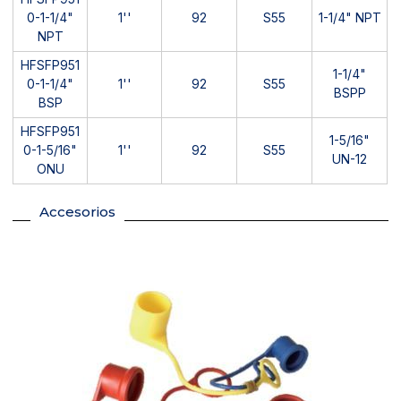
0-1-1/4"
1''
92
S55
1-1/4" NPT
NPT
HFSFP951
1-1/4"
0-1-1/4"
1''
92
S55
BSPP
BSP
HFSFP951
1-5/16"
0-1-5/16"
1''
92
S55
UN-12
ONU
Accesorios