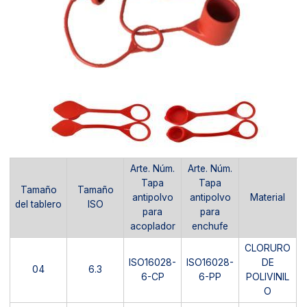
Arte. Núm.
Arte. Núm.
Tapa
Tapa
Tamaño
Tamaño
antipolvo
antipolvo
Material
del tablero
ISO
para
para
acoplador
enchufe
CLORURO
ISO16028-
ISO16028-
DE
04
6.3
6-CP
6-PP
POLIVINIL
O