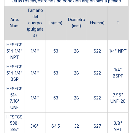
Otras roscas/extremos de conexión disponibles a pedido
Tamaño
del
Arte.
Diámetro
cuerpo
Ls(mm)
Hs(mm)
T
Núm.
(mm)
(pulgada
s)
HFSFC9
514-1/4"
1/4''
53
28
S22
1/4" NPT
NPT
HFSFC9
1/4"
514-1/4"
1/4''
53
28
S22
BSPP
BSP
HFSFC9
514-
7/16"
1/4''
53
28
S22
7/16"
UNF-20
UNF
HFSFC9
538-
3/8"
3/8''
64.5
32
S27
3/8"
NPT