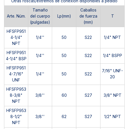
Otras roscas/extremos de conexión disponibles a pedido
Tamaño
Caballos
Arte. Núm.
del cuerpo
Lp(mm)
de fuerza
T
(pulgadas)
(mm)
HFSFP951
4-1/4"
1/4''
50
S22
1/4" NPT
NPT
HFSFP951
1/4''
50
S22
1/4" BSPP
4-1/4" BSP
HFSFP951
7/16" UNF-
4-7/16"
1/4''
50
S22
20
UNF
HFSFP953
8-3/8"
3/8''
60
S27
3/8" NPT
NPT
HFSFP953
8-1/2"
3/8''
62
S27
1/2" NPT
NPT