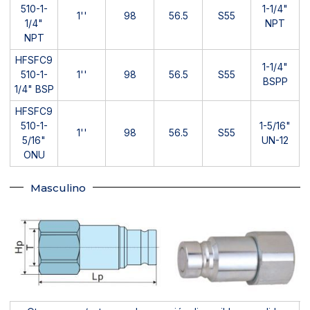
510-1-
1-1/4"
1''
98
56.5
S55
1/4"
NPT
NPT
HFSFC9
1-1/4"
510-1-
1''
98
56.5
S55
BSPP
1/4" BSP
HFSFC9
510-1-
1-5/16"
1''
98
56.5
S55
5/16"
UN-12
ONU
Masculino