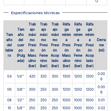
O
Especificaciones técnicas
Trab
Trab
Trab
Ráfa
Ráfa
Ráfa
Tam
ajo
ajo
ajo
ga
ga
ga
Tam
año
máxi
máxi
máxi
mínim
mínim
mínim
año
del
mo
mo
mo
a
a
a
Derra
del
cuer
Presi
Presi
Presi
Presi
Presi
Presi
me
table
po
ón
ón
ón
ón
ón
ón
(ml)
ro
(Pulg
Masc
Feme
Acop
Masc
Feme
Acop
ada)
ulino
nino
lado
ulino
nino
lado
(bar)
(bar)
(bar)
(bar)
(bar)
(bar)
0.00
04
1/4''
420
320
300
1300
1200
1200
6
0.00
06
3/8''
300
250
300
1200
1200
1200
8
08
1/2''
250
250
250
1000
1000
1000
0.01
10
5/8''
250
250
250
1000
1000
1000
0.02