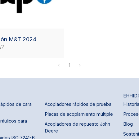
ión M&T 2024
/7
1
EHHID
ápidos de cara
Acopladores rápidos de prueba
Histori
Placas de acoplamiento múltiple
Proceso
ráulicos para
Acopladores de repuesto John
Blog
Deere
Sosteni
pidos ISO 7241-B