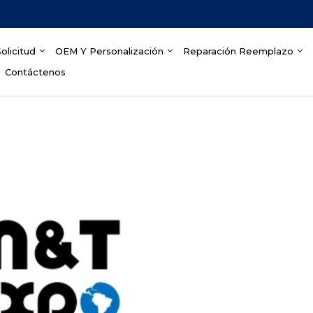
dedicados a los acopladores hidráulicos de desconexión rápida
olicitud
OEM Y Personalización
Reparación Reemplazo
Contáctenos