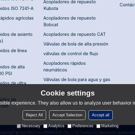
Acopladores de repuesto
Contác
pidos ISO 7241-A
Kubota
ápidos agrícolas
Acopladores de repuesto
Bobcat
idos de asiento
Acopladores de repuesto CAT
s)
Válvulas de bola de alta presión
idos de línea
válvulas de control de flujo
Acopladores rápidos
idos de alta
neumáticos
00 PSI
Válvulas de bola para agua y gas
idos de ultra
Cookie settings
pidos de
ible experience. They also allow us to analyze user behavior in
nillo
Reject All
Accept Selection
Accept all
Necessary
Analytics
Preferences
Marketing
opyright @ NINGBO EH HYDRAULIC CO., LTD. Todos los derechos reservad