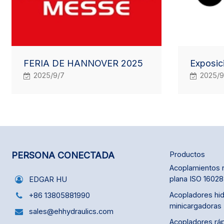
FERIA DE HANNOVER 2025
Exposic
2025/9/7
2025/9
PERSONA CONECTADA
Productos
Acoplamientos r
plana ISO 16028
EDGAR HU
Acopladores hid
+86 13805881990
minicargadoras
sales@ehhydraulics.com
Acopladores rá