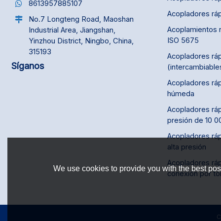
8613957885107
Acopladores rá
No.7 Longteng Road, Maoshan
Acoplamientos r
Industrial Area, Jiangshan,
ISO 5675
Yinzhou District, Ningbo, China,
315193
Acopladores ráp
Síganos
(intercambiable
Acopladores ráp
húmeda
Acopladores ráp
presión de 10 0
Acopladores ráp
alta presión
Acopladores rá
We use cookies to provide you with the best poss
conexión por tor
C