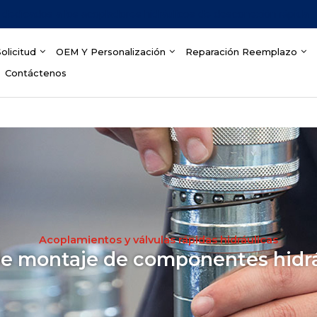
dedicados a los acopladores hidráulicos de desconexión rápida
olicitud
OEM Y Personalización
Reparación Reemplazo
Contáctenos
Acoplamientos y válvulas rápidas hidráulicas
e montaje de componentes hidr