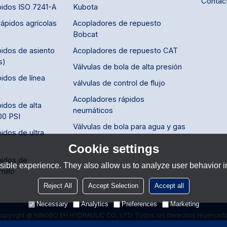
Contác
pidos ISO 7241-A
Kubota
ápidos agrícolas
Acopladores de repuesto
Bobcat
idos de asiento
Acopladores de repuesto CAT
s)
Válvulas de bola de alta presión
idos de línea
válvulas de control de flujo
Acopladores rápidos
idos de alta
neumáticos
00 PSI
Válvulas de bola para agua y gas
idos de ultra
Cookie settings
pidos de
ible experience. They also allow us to analyze user behavior in
nillo
Reject All
Accept Selection
Accept all
Necessary
Analytics
Preferences
Marketing
opyright @ NINGBO EH HYDRAULIC CO., LTD. Todos los derechos reservad