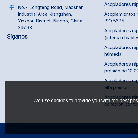
Acopladores rá
No.7 Longteng Road, Maoshan
Acoplamientos r
Industrial Area, Jiangshan,
ISO 5675
Yinzhou District, Ningbo, China,
315193
Acopladores ráp
Síganos
(intercambiable
Acopladores ráp
húmeda
Acopladores ráp
presión de 10 0
Acopladores ráp
alta presión
Acopladores rá
We use cookies to provide you with the best poss
conexión por tor
C