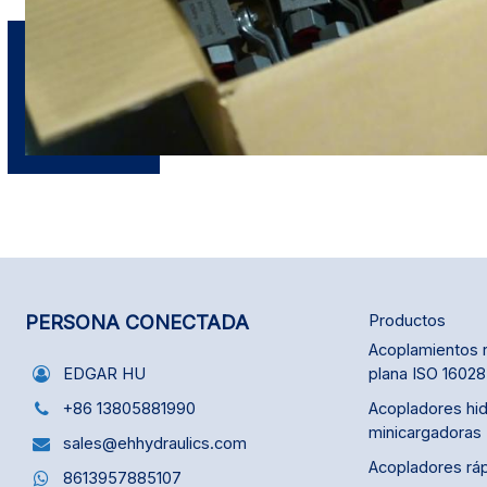
PERSONA CONECTADA
Productos
Acoplamientos r
plana ISO 16028
EDGAR HU
Acopladores hid
+86 13805881990
minicargadoras
sales@ehhydraulics.com
Acopladores rá
8613957885107